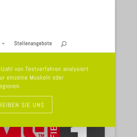
Stellenangebote
elzahl von Testverfahren analysiert
nur einzelne Muskeln oder
egionen.
REIBEN SIE UNS