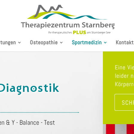
stungen
Osteopathie
Sportmedizin
Kontakt
Eine Vi
leider 
Körperr
Diagnostik
SCH
n & Y - Balance - Test